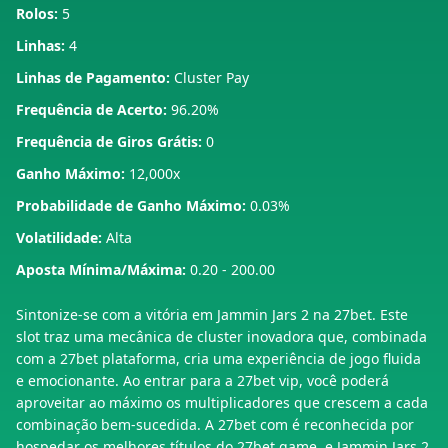
Rolos:
5
Linhas:
4
Linhas de Pagamento:
Cluster Pay
Frequência de Acerto:
96.20%
Frequência de Giros Grátis:
0
Ganho Máximo:
12,000x
Probabilidade de Ganho Máximo:
0.03%
Volatilidade:
Alta
Aposta Mínima/Máxima:
0.20 - 200.00
Sintonize-se com a vitória em Jammin Jars 2 na 27bet. Este
slot traz uma mecânica de cluster inovadora que, combinada
com a 27bet plataforma, cria uma experiência de jogo fluida
e emocionante. Ao entrar para a 27bet vip, você poderá
aproveitar ao máximo os multiplicadores que crescem a cada
combinação bem-sucedida. A 27bet com é reconhecida por
hospedar os melhores títulos do 27bet game, e Jammin Jars 2