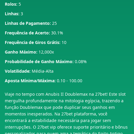
Rolos:
5
Linhas:
3
Linhas de Pagamento:
25
Frequência de Acerto:
30.1%
Frequência de Giros Grátis:
10
Ganho Máximo:
12,000x
Probabilidade de Ganho Máximo:
0.08%
Volatilidade:
Média-Alta
Aposta Mínima/Máxima:
0.10 - 100.00
Viaje no tempo com Anubis II Doublemax na 27bet! Este slot
mergulha profundamente na mitologia egípcia, trazendo a
função Doublemax que pode duplicar seus ganhos em
momentos inesperados. Na 27bet plataforma, você
encontrará a estabilidade necessária para jogar sem
interrupções. O 27bet vip oferece suporte prioritário e bônus
personalizados para quem ama a temática do Egito Antigo.