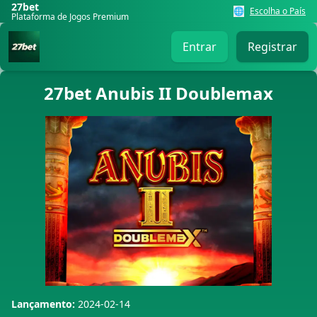
27bet
🌐
Escolha o País
Plataforma de Jogos Premium
Entrar
Registrar
27bet Anubis II Doublemax
Lançamento:
2024-02-14